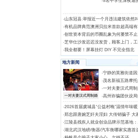
5名中学生深夜遭
·
山东冠县:举报近一个月违法建筑依然叫
·
有机品牌典范澳洲贝拉米首款超高端有
·
创世资本背后的币圈乱象为何屡禁不止
·
芝华仕沙发迟迟没发货，顾客上门，工
·
我全都要！屏幕挂灯 DIY 不完全指北
·
地方新闻
宁静的英雅街道因
·
茂名新福五路摩托
·
一对夫妻汉式周制
·
一对夫妻汉式周制婚
高州诈骗团伙设局
·
2026首届虞城县“公益村晚”温情年味
·
郑忠跟唐婉芝奸夫淫妇 大传销骗子 大
·
江陵县残疾人就业创业品牌示范基地：
·
湖北武汉地磅/衡器/汽车衡哪家实惠首
·
杨帆是个骗子大家小心，欠钱不还
·