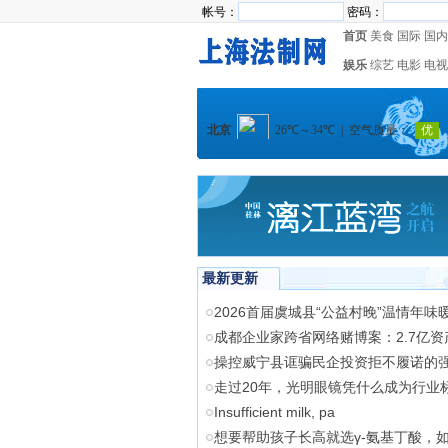
帐号：
密码：
首页
美食
国际
国内
娱乐
综艺
电影
电视
最新更新
2026首届虞城县“公益村晚”温情年味
成都企业家跨省网络赌博案：2.7亿资
操控威宁县诓骗民企投资拒不履诺的
走过20年，光明眼镜凭什么成为行业
Insufficient milk, pa
想要帮助孩子长高就选γ-氨基丁酸，