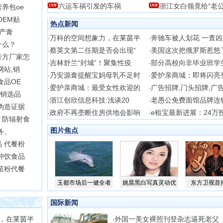
六运车祸引发的车祸
浙江女白领竟给“老公
养包oe
OEM贴
热点新闻
助产膏
万科的空间想象力，在莱茵半
奔驰车被人划花 一查
·
·
什么？
蔡英文第二任期是否会出现“
美国这次把俄罗斯惹怒
·
·
膏方厂家怎
吉林舒兰“封城”！聚集性疫
部分高校向非毕业班学
·
·
网站,销
乃安源膏提醒宝妈母乳不足时
爱护亲商城：即将闪亮
·
·
食品OE
爱护亲商城：最受女性欢迎的
广告招牌,门头招牌,广
·
·
会销选品
浙江创欣信息科技:浅谈20
老愚公免费面馆品牌连
·
·
伪造证据
政府不再垄断住房供地会影响
e租宝最新进展：24万
·
·
？防辐射食
图片焦点
务、
 代餐粉
冲饮食品
苗粉代餐
玉都市场后一健全者
姚晨黑白写真灵动优
东方卫视首播
国际新闻
，在莱茵半
外国一美女裸照刊登杂志逼死老父
·