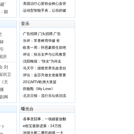
·
美国治疗心脏协会称心血管
越”
·
运动型智能手表，让你的健
犯：鄢
音乐
之
·
广告招牌,门头招牌,广告
·
乐评：常青树周华健 有
妹
·
欧美一周：怀恩豪斯生前绝
引
·
评论：快乐女声与公民教育
国庆
·
沈阳晚报：“快女”为何走
会 刘
·
马天宇：拯救世界先改变自
深圳卫
·
评论：金莎升做女老板誓要
 《天
·
2011MTV欧洲大奖提
·
田馥甄《My Love》
开播
·
北京日报：流行乐坛依旧流
越剧网
曝光台
·
喜事变囧事，一场婚宴放翻
·
e租宝最新进展：24万投
”？
·
池洞大桥二摩托相撞 一大