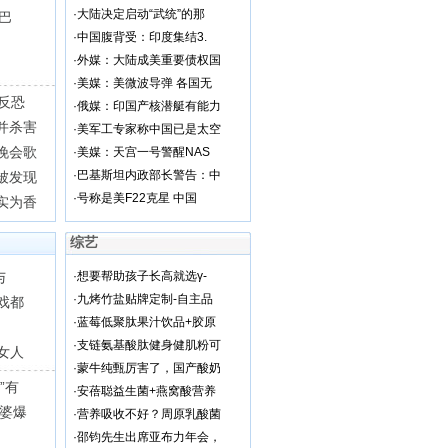
·
大陆决定启动“武统”的那
巴
·
中国腹背受：印度集结3.
·
外媒：大陆成美重要债权国
·
美媒：美微波导弹 各国无
反恐
·
俄媒：印国产核潜艇有能力
并杀害
·
美军工专家称中国已是太空
晚会歌
·
美媒：天宫一号警醒NAS
·
巴基斯坦内政部长警告：中
被发现
·
号称是美F22克星 中国
实为香
综艺
与
·
想要帮助孩子长高就选γ-
·
九烤竹盐贴牌定制-自主品
戏都
·
蓝莓低聚肽果汁饮品+胶原
·
支链氨基酸肽健身健肌粉可
女人
·
蒙牛纯甄厉害了，国产酸奶
”有
·
安蓓聪益生菌+燕窝酸营养
老婆爆
·
营养吸收不好？周原乳酸菌
·
邵钧先生出席亚布力年会，