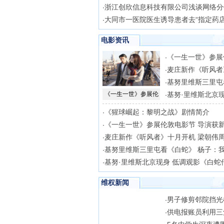
浙江创欣信息科技有限公司浅谈网络分
·
大同市一医院医生诱导患者去“指定药店
·
电影资讯
《一生一世》参展
·
麦庄新作《听风者
·
基努里维斯三里屯
·
《一生一世》参展伦
基努·里维斯北京现
·
《猩球崛起：黎明之战》剧情简介
·
《一生一世》参展伦敦电影节 导演获
·
麦庄新作《听风者》十月开机 梁朝伟
·
基努里维斯三里屯看《白蛇》 杨子：
·
基努·里维斯北京现身 低调观影《白蛇
·
维权新闻
男子修剪邻院挡光
·
供电报账员利用三
·