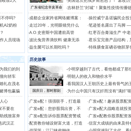
围殴致2人
美国这次把俄罗斯惹怒了！“篡改历
·
广东省纪念辛亥革命
吉林舒兰“封城”！聚集性疫情传播
·
不停吗?
成都企业家跨省网络赌博案：
操控威宁县诓骗民企投
·
·
机A2奶粉
走过20年，光明眼镜凭什么
笔迹签名露出了马脚 
·
·
？
A.O.史密斯中国遭前高管
红枣百合膏滋生产 中
·
·
作人员现场
波比兔营养滴饮料 健康无添
君乐宝完善产品结构，
·
·
益生菌可以长期吃吗？
特殊膳食富硒谷物胚芽
·
·
历史故事
为我们的到
小明穿越到了古代，看他都成了那
·
撞向轿车
明朝人的收入和物价水平
·
婚礼在茂名
看我国汉人王朝历史上最有骨气的
·
赌博包赢骗
国庆日，那时那刻
为什么中国只有汉奸而没有“满奸”
·
暖人心
广发e配！强强联手，打造最
广发e配！趣谈股票配
·
·
家不要在
广发e配：您炒股我出资，不
广发e配大战略造就投
·
·
助残致富奔
广发e配告诉你股票配资警戒
广发e配教你股票配资
·
·
选武汉正
配资教你铺设财富大道，打造
信宜大成镇的由来及特
·
·
战国策：江门林俊翀传
小明穿越到了古代，看
·
·