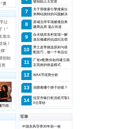
锁创始人王宏君
”遭
关于用搜索引擎搜索出
7
来网站跳转的问题解决
凶手让
原城北停车场被规划来
8
建商品房 滥占街道
了！“
合水镇排东村发现一解
生发出
9
放后修建的抗战纪念馆
登场！
男士皮带挑选原则与搭
10
告牌
配技巧，做一个有品位
锁创始
广发e配教你如何建立稳
11
投资
定高效的收益模式
12
WAX币优势分析
13
润唇膏哪个牌子好呢？
信宜市银行柜员机可取1
14
0元零钞
TVB
军事
·
中国东风导弹30年前一枚