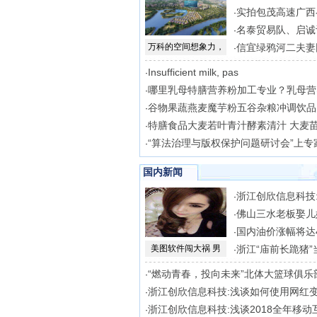
实拍包茂高速广西
·
名泰贸易队、启诚
·
万科的空间想象力，
信宜绿鸦河二夫妻
·
Insufficient milk, pas
·
哪里乳母特膳营养粉加工专业？乳母营
·
谷物果蔬燕麦魔芋粉五谷杂粮冲调饮品
·
特膳食品大麦若叶青汁酵素清汁 大麦
·
“算法治理与版权保护问题研讨会”上专
·
国内新闻
浙江创欣信息科技:
·
佛山三水老板娶儿
·
国内油价涨幅将达4
·
美图软件闯大祸 男
浙江“庙前长跪猪”
·
“燃动青春，投向未来”北体大篮球俱乐
·
浙江创欣信息科技:浅谈如何使用网红
·
浙江创欣信息科技:浅谈2018全年移动
·