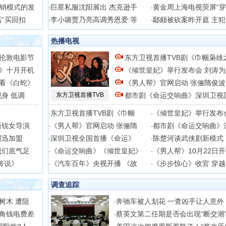
销模式的发
巨星私服沈阳展出 杰克逊手
黄金周上海电视荧屏“穿
·
·
”买回扣
李小璐贾乃亮高调秀恩爱:等
鄢颇被砍案昨开庭 主
·
·
热播电视
伦敦电影节
东方卫视首播TVB剧《巾帼枭雄
》十月开机
《倾世皇妃》举行发布会 刘涛为
看《白蛇》
《男人帮》官网启动 张俪隋俊波
身 低调
东方卫视首播TVB
都市剧《命运交响曲》深圳卫视
东方卫视首播TVB剧《巾帼
《倾世皇妃》举行发布
·
·
新锐女导演
《男人帮》官网启动 张俪隋
都市剧《命运交响曲》
·
·
周迅加盟
深圳卫视全国首播《命运》
陈楚河谈武侠剧新模式
·
·
我们底气足
《命运交响曲》《倾世皇妃》
《男人帮》10月22日
·
·
传说》
《汽车百年》央视开播 《故
《步步惊心》收官 穿
·
·
调查追踪
树木 遭阻
奔驰车被人划花 一查凶手让人意外
·
角钱电费差
蔡英文第二任期是否会出现“断交潮
·