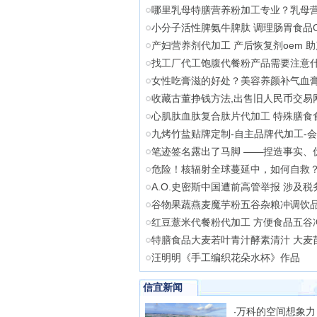
哪里乳母特膳营养粉加工专业？乳母营
小分子活性脾氨牛脾肽 调理肠胃食品
产妇营养剂代加工 产后恢复剂oem 
找工厂代工饱腹代餐粉产品需要注意
女性吃膏滋的好处？美容养颜补气血
收藏古董挣钱方法,出售旧人民币交易
心肌肽血肽复合肽片代加工 特殊膳食
九烤竹盐贴牌定制-自主品牌代加工-
笔迹签名露出了马脚 ——捏造事实、
危险！核辐射全球蔓延中，如何自救
A.O.史密斯中国遭前高管举报 涉及税
谷物果蔬燕麦魔芋粉五谷杂粮冲调饮品
红豆薏米代餐粉代加工 方便食品五谷
特膳食品大麦若叶青汁酵素清汁 大麦
汪明明《手工编织花朵水杯》作品
信宜新闻
万科的空间想象力
·