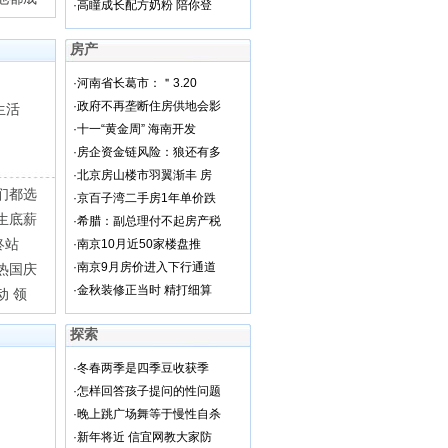
·
高瞳成长配方奶粉 陪你登
房产
·
河南省长葛市：＂3.20
·
政府不再垄断住房供地会影
生活
·
十一“黄金周” 海南开发
·
房企资金链风险：狼还有多
·
北京房山楼市羽翼渐丰 房
们都选
·
京百子湾二手房1年单价跌
生底薪
·
希腊：副总理付不起房产税
终站
·
南京10月近50家楼盘推
·
南京9月房价进入下行通道
热国庆
·
金秋装修正当时 精打细算
动 领
探索
·
冬春两季是四季豆收获季
·
怎样回答孩子提问的性问题
·
晚上跳广场舞等于慢性自杀
·
新年将近 信宜网教大家防