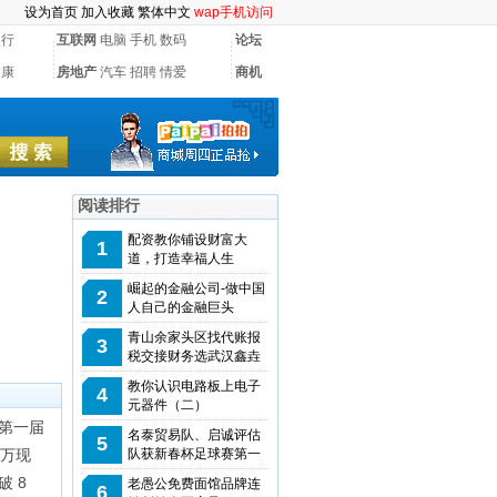
设为首页
加入收藏
繁体中文
wap手机访问
银行
互联网
电脑
手机
数码
论坛
健康
房地产
汽车
招聘
情爱
商机
阅读排行
配资教你铺设财富大
1
道，打造幸福人生
崛起的金融公司-做中国
2
人自己的金融巨头
青山余家头区找代账报
3
税交接财务选武汉鑫垚
教你认识电路板上电子
4
元器件（二）
第一届
名泰贸易队、启诚评估
5
0万现
队获新春杯足球赛第一
 8
老愚公免费面馆品牌连
6