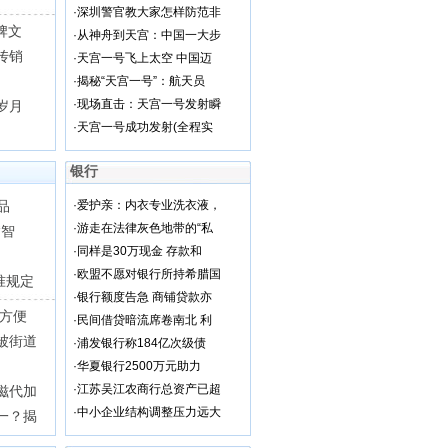
·
深圳警官教大家怎样防范非
牌文
·
从神舟到天宫：中国一大步
传销
·
天宫一号飞上太空 中国迈
·
揭秘“天宫一号”：航天员
·
现场直击：天宫一号发射瞬
岁月
·
天宫一号成功发射(全程实
银行
品
·
爱护亲：内衣专业洗衣液，
·
游走在法律灰色地带的“私
“智
·
同样是30万现金 存款和
·
欧盟不愿对银行所持希腊国
准规定
·
银行额度告急 商铺贷款亦
 方便
·
民间借贷暗流席卷南北 利
被街道
·
浦发银行称184亿次级债
·
华夏银行2500万元助力
·
江苏吴江农商行总资产已超
滋代加
·
中小企业结构调整压力远大
一？揭