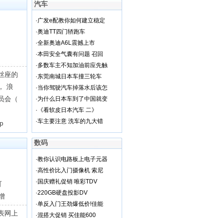
汽车
·
广发e配教你如何建立稳定
·
奥迪TT四门轿跑车
·
全新奥迪A6L震撼上市
·
本田安全气囊有问题 召回
·
多数车主不知加油前应先触
丝座的
·
东莞南城日本车撞三轮车
， 浪
·
当你驾驶汽车掉落水后该怎
员会（
·
为什么日本车到了中国就变
·
《看软皮日本汽车 二》
·
车主要注意 洗车的九大错
p
数码
·
教你认识电路板上电子元器
·
高性价比入门摄像机 索尼
·
国庆赠礼促销 唯彩TDV
可
·
220GB硬盘投影DV
增
·
单反入门王劲爆低价!佳能
表网上
·
混搭大促销 买佳能600