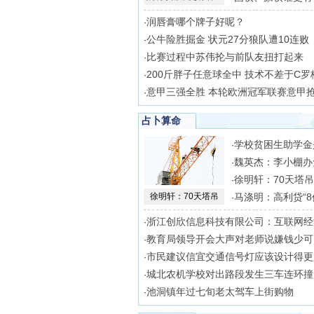
润唇膏哪个牌子好呢？
·
公牛险胜掘金 状元27分狼队遭10连败
·
比赛过程中苏伟抡与前队友扭打起来
·
200斤胖子任意球全中 技术不差于C罗
·
意甲三强全胜 本轮欧洲冠军联赛意甲
·
占卜算命
学校贫困生助学金
·
魏英杰：李小棚办
·
徐明轩：70天塔
·
徐明轩：70天塔吊
马涤明：高利贷“8
·
浙江创欣信息科技有限公司：互联网经
·
教育局领导开会大声对老师说嫌钱少可
·
市民建议信宜交通信号灯应该设计得更
·
城北农机学校对出路段发生三车连环撞
·
池洞镇年过七旬老太驾车上街购物
·