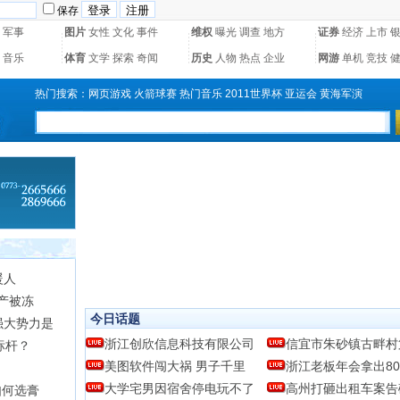
保存
军事
图片
女性
文化
事件
维权
曝光
调查
地方
证券
经济
上市
音乐
体育
文学
探索
奇闻
历史
人物
热点
企业
网游
单机
竞技
热门搜索：
网页游戏
火箭球赛
热门音乐
2011世界杯
亚运会
黄海军演
暖人
产被冻
今日话题
强大势力是
浙江创欣信息科技有限公司
信宜市朱砂镇古畔村
标杆？
美图软件闯大祸 男子千里
浙江老板年会拿出8
大学宅男因宿舍停电玩不了
高州打砸出租车案告破
如何选膏