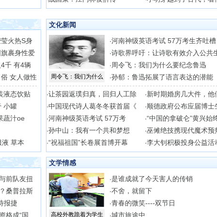
文化新闻
莹火热S身
河南神级英语考试 57万考生齐吐槽
·
国旗裹身性爱
诗歌界呼吁：让诗歌有效介入公共
·
4千 有4辆
周令飞：我们为什么要纪念鲁迅
·
俗 女人做性
周令飞：我们为什么
孙郁：鲁迅拓展了语言表达的潜能
·
装液态饮贴
让茶园返璞归真，回归人工除
新时期婚房几大件，他
·
·
 小罐
中国现代诗人葛冬冬获首届《
顺德政府公布应届博士
·
·
蔬汁oe
河南神级英语考试 57万考
“中国的拿破仑”黄兴始
·
·
孙中山：我有一个共和梦想
巫傩绝技携现代魔术预
·
·
液 草本
“祝福祖国”长卷展首博开幕
李大钊积极投身公益活
·
·
文学情感
与前队友扭
是谁成就了今天害人的传销
·
？桑普拉斯
不舍，就留下
·
待报捷
青春的微笑----双节日
·
资格成“国
高校外教跪着为学生
城市旅途中
·