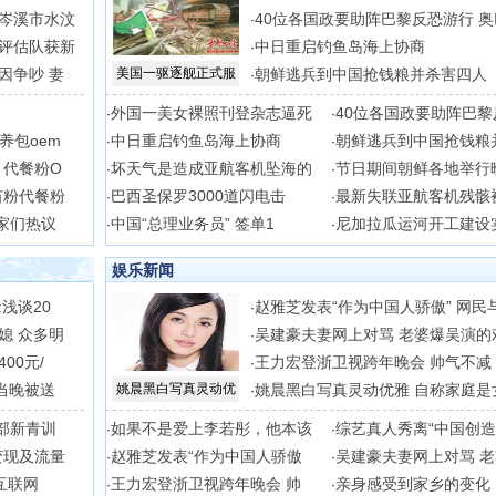
岑溪市水汶
40位各国政要助阵巴黎反恐游行 奥
·
评估队获新
中日重启钓鱼岛海上协商
·
因争吵 妻
美国一驱逐舰正式服
朝鲜逃兵到中国抢钱粮并杀害四人
·
外国一美女裸照刊登杂志逼死
40位各国政要助阵巴黎
·
·
养包oem
中日重启钓鱼岛海上协商
朝鲜逃兵到中国抢钱粮
·
·
 代餐粉O
坏天气是造成亚航客机坠海的
节日期间朝鲜各地举行
·
·
苗粉代餐粉
巴西圣保罗3000道闪电击
最新失联亚航客机残骸
·
·
家们热议
中国“总理业务员” 签单1
尼加拉瓜运河开工建设
·
·
娱乐新闻
浅谈20
赵雅芝发表“作为中国人骄傲” 网民
·
媳 众多明
吴建豪夫妻网上对骂 老婆爆吴演的
·
00元/
王力宏登浙卫视跨年晚会 帅气不减
·
当晚被送
姚晨黑白写真灵动优
姚晨黑白写真灵动优雅 自称家庭是
·
部新青训
如果不是爱上李若彤，他本该
综艺真人秀离“中国创造
·
·
变现及流量
赵雅芝发表“作为中国人骄傲
吴建豪夫妻网上对骂 
·
·
互联网
王力宏登浙卫视跨年晚会 帅
亲身感受到家乡的变化
·
·