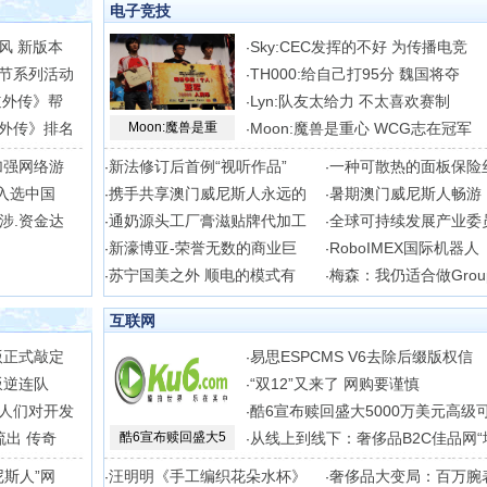
电子竞技
风 新版本
Sky:CEC发挥的不好 为传播电竞
·
节系列活动
TH000:给自己打95分 魏国将夺
·
道外传》帮
Lyn:队友太给力 不太喜欢赛制
·
外传》排名
Moon:魔兽是重
Moon:魔兽是重心 WCG志在冠军
·
加强网络游
新法修订后首例“视听作品”
一种可散热的面板保险
·
·
入选中国
携手共享澳门威尼斯人永远的
暑期澳门威尼斯人畅游
·
·
涉.资金达
通奶源头工厂膏滋贴牌代加工
全球可持续发展产业委
·
·
新濠博亚-荣誉无数的商业巨
RoboIMEX国际机器人
·
·
苏宁国美之外 顺电的模式有
梅森：我仍适合做Grou
·
·
互联网
版正式敲定
易思ESPCMS V6去除后缀版权信
·
叛逆连队
“双12”又来了 网购要谨慎
·
人们对开发
酷6宣布赎回盛大5000万美元高级
·
流出 传奇
酷6宣布赎回盛大5
从线上到线下：奢侈品B2C佳品网“
·
斯人”网
汪明明《手工编织花朵水杯》
奢侈品大变局：百万腕
·
·