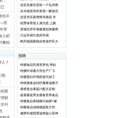
史，
·
信宜兆康百货前一个礼拜商
链已
·
合水镇排东村发现一解放后
资拒不
·
信宜市区新增禁停路段 市
——捏
·
绍秀体育馆人满为患 上厕
老年营
·
原城北停车场被规划来建商
·
六运车祸引发的车祸
加入奶
·
刚升级国家级自然保护区大
代餐粉
招聘
些人？
·
特膳食品乳母营养包 孕妇
·
特膳叶绿素片剂生产厂 S
王朝
·
特膳蛋白纤维奶昔代加工
呢
·
特殊膳食金桔柠檬膏滋膏方
·
香橙复合果蔬汁配方定制
资的那
·
改善肠道男女膳食营养食品
资理财
·
特膳食品青钱柳片贴牌+健
发生纠
·
特膳食品动植物提取片剂
色
·
健脾补虚固肾益精益心安神
他都成