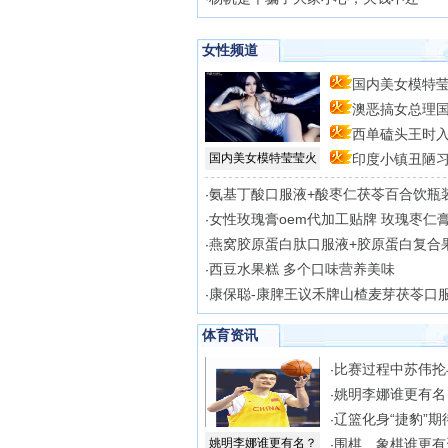
女性频道
国内美女模特莹
澳恶搞女总理
型
西单磕头王时入
场
国内美女模特莹莹火
印度小镇丑陋习
氨基丁酸口服液+酸枣仁茯苓百合饮瓶
·
女性玫瑰膏oem代加工贴牌 玫瑰枣仁膏
·
燕窝胶原蛋白肽口服液+胶原蛋白复合果
·
西豆水果糕 多个口味营养美味
·
康保聪-康脾王议禾牌山楂麦芽茯苓口服
·
体育资讯
比赛过程中苏伟抡
·
姚明李娜谁更有名
·
辽篮化身“捷豹”期
·
姚明李娜谁更有名？
围棋、象棋谁更有
·