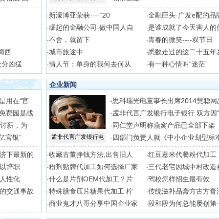
新濠博亚荣获----“20
金融巨头-广发e配的品
·
·
崛起的金融公司-做中国人自
是谁成就了今天害人的
·
·
不舍，就留下
青春的微笑----双节日
·
·
梅西
城市旅途中
悉数走过的这二十五年
·
·
抢分凶猛
情人节：单身的我何去何从
有一种心情叫“迷茫”
·
·
企业新闻
是用在“官
思科瑞光电董事长出席2014慧聪网
·
免费园是战
孟非代言广发银行电子银行 双方因
·
吊讨薪，为
同仁堂声明称燕窝产品已全部下架
·
亿官银”
孟非代言广发银行电
四部门负责人就《中小企业划型标
·
济下最新的
收藏古董挣钱方法,出售旧人
红豆薏米代餐粉代加工
·
·
以辞职
粉剂贴牌代加工如何选择厂家
三代老宅因城中村改造
·
·
人性化
什么是片剂OEM代加工？片
驾校怎样招生最有效
·
·
的交通事故
特殊膳食压片糖果代加工 柠
传统滋补品膏方古方膏
·
·
商业鬼才八哥分享中国企业家
段和段为何总能屡创第
·
·