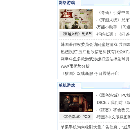
网络游戏
《寻仙》引爆中国
·
《穿越火线》兄弟
·
万能小助手 《问
·
《穿越火线》兄弟节
拒绝低调！《问道
·
韩国著作权委员会访问盛趣游戏 共同
·
热烈祝贺“浙江创欣信息科技有限公司”
·
网曝斗鱼多款游戏涉嫌打违法擦边球月
·
WAX币优势分析
·
《猎国》双线新服 今日震撼开启
·
单机游戏
《黑色洛城》PC
·
DICE：我们对《
·
《狂怒》将会改变
·
《黑色洛城》PC版
暗黑3中文版截图
·
苹果手机为何收到大量广告信息，“威尼
·