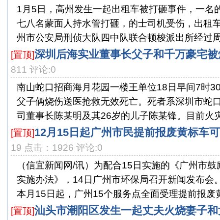
1月5日，高州发生一起出租车被打砸事件，一名
七八名蒙面人持水管打砸，的士司机受伤，出租
州市公安局刑侦大队四中队联合顿梭派出所经过周密
深圳后海实业董事长父子和千万豪宅被
[置顶]
811 评论:0
南山蛇口招商海月花园一楼王单位18日早间7时3
父子俩烧伤送医抢救无效死亡。死者系深圳市蛇
司董事长陈某明及其26岁的儿子陈某锋。目前火灾原
12月15日起广州市民提前报废黄标车
[置顶]
19 点击：1926 评论:0
（信宜新闻网/讯）为配合15日实施的《广州市
实施办法》，14日广州市环保局召开新闻发布会
本月15日起，广州15个服务点全面受理提前报废黄标
汕头市潮阳区发生一起丈夫火烧妻子和
[置顶]