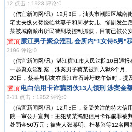
12 点击：1923 评论:0
（信宜新闻网/讯）12月8日，汕头市潮阳区城南
宅丈夫纵火焚烧临盆妻子和周岁女儿。惨剧发生
某被城南派出所民警到场控制抓获，目前已被公安机
廉江男子聚众淫乱 会所内“1女侍5男”
[置顶]
2196 评论:0
（信宜新闻网/讯）湛江廉江市人民法院10日通
一起聚众淫乱案，涉案男子蔡某被判入狱8个月
20日，蔡某与朋友在廉江市石岭圩吃午饭时，提及其
电白信用卡诈骗团伙13人领刑 涉案金额
[置顶]
2-11 点击：1852 评论:0
（信宜新闻网/讯）12月5日，备受关注的特大信
院一审公开宣判：主犯黎某鸿犯信用卡诈骗罪被判
处罚金50万元；被告人张某明、杜某兴等12名同案犯