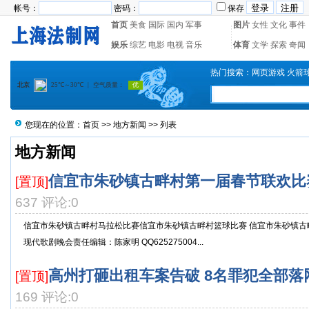
帐号：
密码：
保存
首页
美食
国际
国内
军事
图片
女性
文化
事件
娱乐
综艺
电影
电视
音乐
体育
文学
探索
奇闻
热门搜索：
网页游戏
火箭
您现在的位置：
首页
>>
地方新闻
>> 列表
地方新闻
信宜市朱砂镇古畔村第一届春节联欢比
[置顶]
637 评论:0
信宜市朱砂镇古畔村马拉松比赛信宜市朱砂镇古畔村篮球比赛 信宜市朱砂镇古
现代歌剧晚会责任编辑：陈家明 QQ625275004...
高州打砸出租车案告破 8名罪犯全部落
[置顶]
169 评论:0