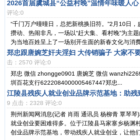
2026首届虞城县“公益村晚”温情年味暖人心
评论:0
“千门万户曈曈日，总把新桃换旧符。”2月10日
攒动、热闹非凡，一场以“赶大集、看村晚”为主
为当地百姓呈上了一场别开生面的新春文化与消费盛
郑忠跟唐婉芝奸夫淫妇 大传销骗子 大家不
击：2570 评论:0
郑忠 微信 zhongge0901 唐婉芝 微信 wanzhi2
圳百花支行6222084000005467447郑忠...
江陵县残疾人就业创业品牌示范基地：助残
9 点击：2328 评论:0
荆州新闻网消息(记者 肖雨 通讯员 杨柳青 覃琴
就业创业要困难得多。位于江陵县马家寨乡杨渊
创业品牌示范基地，带动残疾人就业创业，让他们在