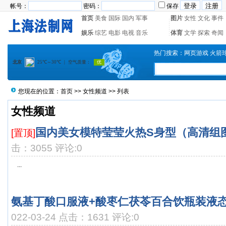
帐号：
密码：
保存
首页
美食
国际
国内
军事
图片
女性
文化
事件
娱乐
综艺
电影
电视
音乐
体育
文学
探索
奇闻
热门搜索：
网页游戏
火箭
您现在的位置：
首页
>>
女性频道
>> 列表
女性频道
国内美女模特莹莹火热S身型（高清组
[置顶]
击：3055 评论:0
...
氨基丁酸口服液+酸枣仁茯苓百合饮瓶装液
022-03-24 点击：1631 评论:0