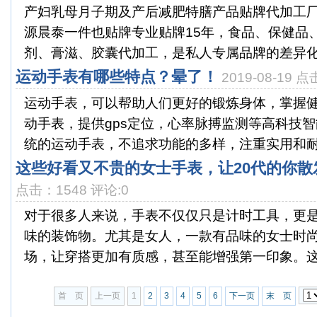
产妇乳母月子期及产后减肥特膳产品贴牌代加工厂
源晨泰一件也贴牌专业贴牌15年，食品、保健品
剂、膏滋、胶囊代加工，是私人专属品牌的差异化定
运动手表有哪些特点？晕了！
2019-08-19 
运动手表，可以帮助人们更好的锻炼身体，掌握
动手表，提供gps定位，心率脉搏监测等高科技
统的运动手表，不追求功能的多样，注重实用和耐用
这些好看又不贵的女士手表，让20代的你散
点击：1548 评论:0
对于很多人来说，手表不仅仅只是计时工具，更
味的装饰物。尤其是女人，一款有品味的女士时
场，让穿搭更加有质感，甚至能增强第一印象。这些
首 页
上一页
1
2
3
4
5
6
下一页
末 页