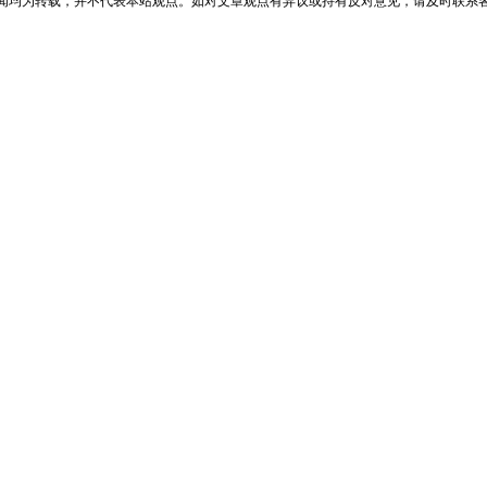
均为转载，并不代表本站观点。如对文章观点有异议或持有反对意见，请及时联系客服处理