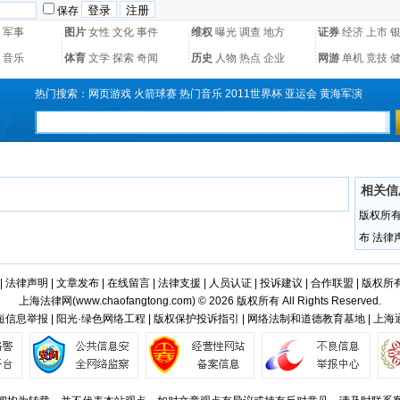
保存
军事
图片
女性
文化
事件
维权
曝光
调查
地方
证券
经济
上市
音乐
体育
文学
探索
奇闻
历史
人物
热点
企业
网游
单机
竞技
热门搜索：
网页游戏
火箭球赛
热门音乐
2011世界杯
亚运会
黄海军演
相关信
版权所
布
法律
|
法律声明
|
文章发布
|
在线留言
|
法律支援
|
人员认证
|
投诉建议
|
合作联盟
|
版权所
上海法律网(
www.chaofangtong.com
) © 2026 版权所有 All Rights Reserved.
信息举报 | 阳光·绿色网络工程 | 版权保护投诉指引 | 网络法制和道德教育基地 | 上