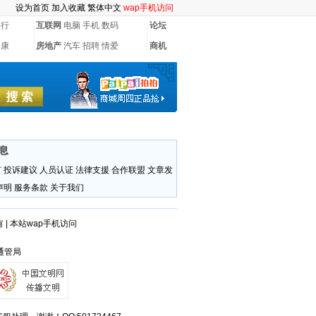
设为首页
加入收藏
繁体中文
wap手机访问
银行
互联网
电脑
手机
数码
论坛
健康
房地产
汽车
招聘
情爱
商机
息
有
投诉建议
人员认证
法律支援
合作联盟
文章发
声明
服务条款
关于我们
有
|
本站wap手机访问
海通管局