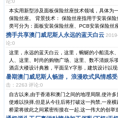
论:0
本实用新型涉及面板保险丝座技术领域，具体为
保险丝座。 背景技术： 保险丝座指用于安装保
类可分为：面板安装保险丝座、PCB安装保险丝座、
携手共享澳门威尼斯人永远的蓝天白云
2019
论:0
这里，永远的蓝天白云，这里，蜿蜒的小船流水
人、这里、时尚的购物广场、这里、数不清娱乐
酒店大楼设计典雅，平面呈Y字形，建筑设计以现代
暑期澳门威尼斯人畅游， 浪漫欧式风情感受
击：2263 评论:0
自古以来,由于香港和澳门之间的地理局限,使许
使难以抉择,但是从今往后将打破这一拘禁,一座
桥梁将彼此之间紧密衔接在一起,这一伟大的创举造福