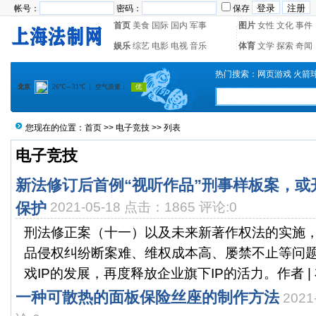
帐号：
密码：
保存
首页
美食
国际
国内
军事
图片
女性
文化
事件
娱乐
综艺
电影
电视
音乐
体育
文学
探索
奇闻
热门搜索：
网页游戏
火箭
您现在的位置：
首页
>>
电子竞技
>> 列表
电子竞技
新法修订后首例“视听作品”刑事样板案，或
保护
2021-05-18 点击：1865 评论:0
刑法修正案（十一）以及未来新著作权法的实施
品侵权纠纷断案难、维权成本高、屡禁不止等问
戏IP的发展，再度释放企业旗下IP的活力。作者 | 布
一种可散热的面板保险丝座的制作方法
2021