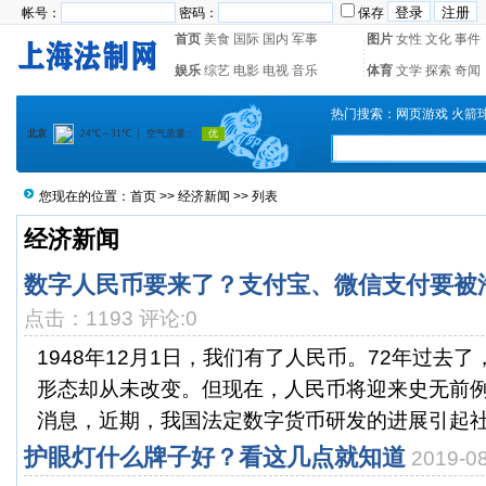
帐号：
密码：
保存
首页
美食
国际
国内
军事
图片
女性
文化
事件
娱乐
综艺
电影
电视
音乐
体育
文学
探索
奇闻
热门搜索：
网页游戏
火箭
您现在的位置：
首页
>>
经济新闻
>> 列表
经济新闻
数字人民币要来了？支付宝、微信支付要被
点击：1193 评论:0
1948年12月1日，我们有了人民币。72年过去
形态却从未改变。但现在，人民币将迎来史无前
消息，近期，我国法定数字货币研发的进展引起社会
护眼灯什么牌子好？看这几点就知道
2019-