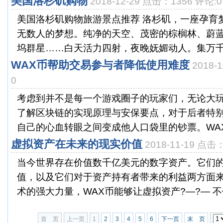
美国洛杉矶购物
2018-12-29 点击：1356 评论:0
美国洛杉矶购物旅游景点推荐 洛杉矶，一座孕育
无数人的梦想。纯净的天空、茂密的棕榈林、蔚
坞群星……白天活力四射，夜晚妩媚动人。集万千宠
WAX币帮助交易参与者降低使用难度
2018-
0
考虑到并不是每一个游戏圈子的玩家们，无论大
了解区块链的实现原理与安保要点，对于后者特
自己的心血转眼之间变成他人口袋里的钞票。WAX币
虚拟资产在未来的现实价值
2018-11-19 点击
当今世界存在价值数千亿美元的数字资产。它们
值，以及它们对于资产持有者带来的利益两方面
术的强大力量，WAX币能够让虚拟资产?—?— 不仅
首 页
上一页
1
2
3
4
5
6
下一页
末 页