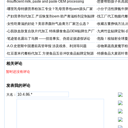
幕后的真相
·
Insufficient milk, paste and paste OEM processing
·
想要帮助孩子长高就
工厂？
·
哪里乳母特膳营养粉加工专业？乳母营养包oem源头厂家
·
小分子活性脾氨牛脾
格
·
产妇营养剂代加工 产后恢复剂oem 助产膏滋粉剂定制贴牌
·
找工厂代工饱腹代餐
厂
·
女性吃膏滋的好处？美容养颜补气血膏方厂家怎么选？
·
收藏古董挣钱方法,
·
心肌肽血肽复合肽片代加工 特殊膳食食品OEM贴牌生产厂
·
九烤竹盐贴牌定制-
家
·
笔迹签名露出了马脚 ——捏造事实、伪造证据虚假诉讼
·
危险！核辐射全球蔓
牌厂家
·
A.O.史密斯中国遭前高管举报 涉及税务、利润等问题
·
谷物果蔬燕麦魔芋粉
加工
·
红豆薏米代餐粉代加工 方便食品五谷冲饮食品贴牌定制源
·
特膳食品大麦若叶青
头工厂
代工厂
相关评论
暂时还没有评论
发表我的评论
大名：