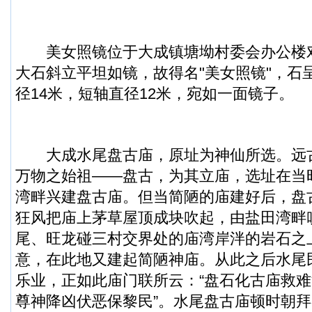
美女照镜位于大成镇塘坳村委会办公楼
大石斜立平坦如镜，故得名"美女照镜"，石
径14米，短轴直径12米，宛如一面镜子。
大成水尾盘古庙，原址为神仙所选。远
万物之始祖——盘古，为其立庙，选址在当
湾畔兴建盘古庙。但当简陋的庙建好后，盘
狂风把庙上茅草屋顶成块吹起，由盐田湾畔
尾、旺龙碰三村交界处的庙湾岸泮的岩石之
意，在此地又建起简陋神庙。从此之后水尾
乐业，正如此庙门联所云：“盘石化古庙救
尊神降凶伏恶保黎民”。水尾盘古庙顿时朝