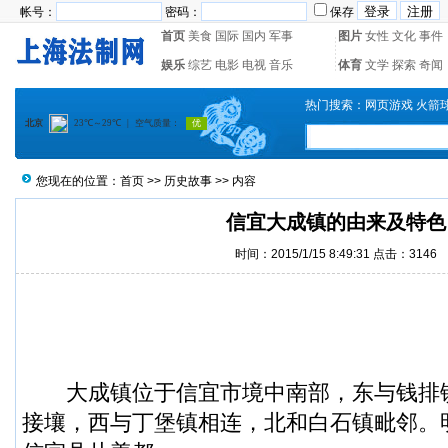
帐号：
密码：
保存
首页
美食
国际
国内
军事
图片
女性
文化
事件
娱乐
综艺
电影
电视
音乐
体育
文学
探索
奇闻
热门搜索：
网页游戏
火箭
您现在的位置：
首页
>>
历史故事
>> 内容
信宜大成镇的由来及特色
时间：2015/1/15 8:49:31 点击：3146
大成镇
位于信宜市境中南部，东与钱排
接壤，西与丁堡镇相连，北和白石镇毗邻。