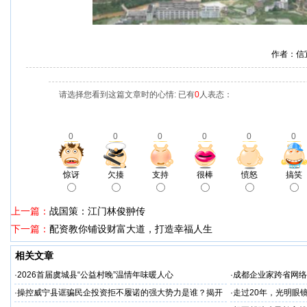
作者：信
请选择您看到这篇文章时的心情: 已有
0
人表态：
0
0
0
0
0
0
惊讶
欠揍
支持
很棒
愤怒
搞笑
上一篇：
战国策：江门林俊翀传
下一篇：
配资教你铺设财富大道，打造幸福人生
相关文章
·
2026首届虞城县“公益村晚”温情年味暖人心
·
成都企业家跨省网络
成犯罪
·
操控威宁县诓骗民企投资拒不履诺的强大势力是谁？揭开
·
走过20年，光明眼