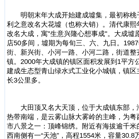
明朝末年大成开始建成墟集，最初称桃
利之意改名大花墟（也称大销）。清代康熙
改名大成，寓"生意兴隆心想事成"。大成墟
店50多间，墟期为每旬三、六、九日。198
街、新兴街、小河一路、小河二路，街道整
镇。2000年大成镇的镇区面积发展到1平
建成生态型青山绿水式工业化小城镇，镇区
长3公里多。
大田顶又名大天顶，位于大成镇东部，海拔
热带南端，是云雾山脉大雾岭的主峰，为粤
市八景之一：顶峰锦绣。附近有海拔逾千米
西南侧有一“天池”，高程1554米，容量30.