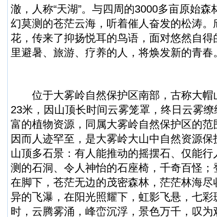
澈，人称“天湖”。与四周的3000多亩原始
幻莫测的苍茫云海，听着催人奋发的松涛。
花，传来了抑扬悦耳的鸟语，面对悠然自得
里避暑、旅游、疗养的人，将焕发新的青春
位于大雾岭自然保护区南部，古称大帽山
23米，因山顶长时间云雾笼罩，终日云雾
富的植物资源，同属大雾岭自然保护区的范
因而人迹罕至，是大雾岭大山中自然资源保
山顶多石景：有人能推动的摇摆石、仅能行
测的石洞、令人神怡的石座椅，千奇百怪；
在脚下，苍茫无边的茂密森林，茫茫林海尽
异的飞瀑，在阳光照耀下，虹影飞悬，七彩
时，云腾雾涌，峰峦沉浮，景色万千，叹为