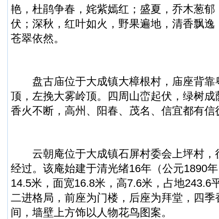
艳，杜鹃争春，姹紫嫣红；盛夏，乔木葱郁
伏；深秋，红叶如火，野果遍地，清香飘逸
苍翠依然。
盘古庙位于大成镇大樟根村，庙座背靠
顶，左挽大雾岭顶。四周山峦起伏，绿树成
香火不断，高州、阳春、茂名、信宜都有信
云朝庵位于大成镇石屏村委会上坪村，
经过。该庵始建于清光绪16年（公元1890
14.5米，面宽16.8米，高7.6米，占地243
二进格局，前座为门楼，后座为拜堂，四季
间，墙壁上方饰以人物花鸟图案。